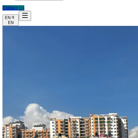
Contact Us
EN
ने
EN