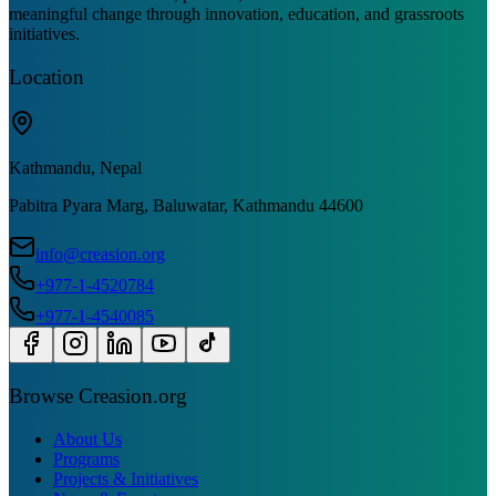
meaningful change through innovation, education, and grassroots
initiatives.
Location
Kathmandu, Nepal
Pabitra Pyara Marg, Baluwatar, Kathmandu 44600
info@creasion.org
+977-1-4520784
+977-1-4540085
Browse Creasion.org
About Us
Programs
Projects & Initiatives