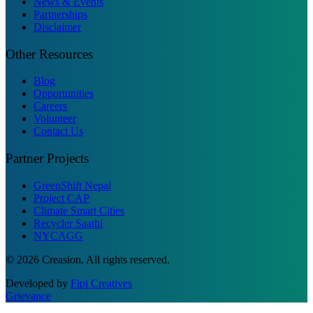
News & Events
Partnerships
Disclaimer
Other Resources
Blog
Opportunities
Careers
Volunteer
Contact Us
Partner Projects
GreenShift Nepal
Project CAP
Climate Smart Cities
Recycler Saathi
NYCAGG
© 2026 Creasion. All rights reserved.
Developed by
Fipi Creatives
Grievance