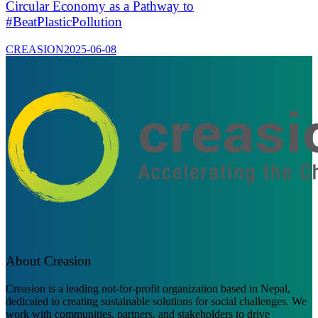
Circular Economy as a Pathway to
#BeatPlasticPollution
CREASION
2025-06-08
About Creasion
Creasion is a leading not-for-profit organization based in Nepal,
dedicated to creating sustainable solutions for social challenges. We
work with communities, partners, and stakeholders to drive