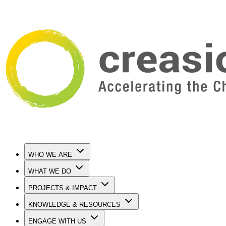
WHO WE ARE
WHAT WE DO
PROJECTS & IMPACT
KNOWLEDGE & RESOURCES
ENGAGE WITH US